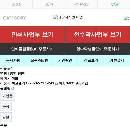
LOGIN
JOIN
MY PAGE
CART
인쇄사업부 보기
현수막사업부 보기
인쇄물샘플없이 주문하기
현수막샘플없이 주문하기
공지사항
질문과답변
시안확인
샘플보기
개인결제
샘플보기
명함 | 명함 견본
페이지 정보
작성자
최고관리자
23-02-21 14:49
조회
2,769회
댓글
4건
관련링크
이전글
목록
답변
본문