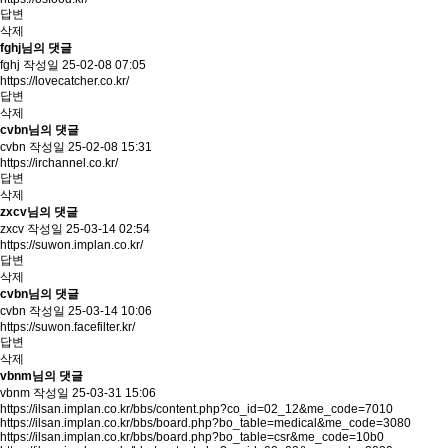
답변
삭제
fghj님의 댓글
fghj
작성일
25-02-08 07:05
https://lovecatcher.co.kr/
답변
삭제
cvbn님의 댓글
cvbn
작성일
25-02-08 15:31
https://irchannel.co.kr/
답변
삭제
zxcv님의 댓글
zxcv
작성일
25-03-14 02:54
https://suwon.implan.co.kr/
답변
삭제
cvbn님의 댓글
cvbn
작성일
25-03-14 10:06
https://suwon.facefilter.kr/
답변
삭제
vbnm님의 댓글
vbnm
작성일
25-03-31 15:06
https://ilsan.implan.co.kr/bbs/content.php?co_id=02_12&me_code=7010
https://ilsan.implan.co.kr/bbs/board.php?bo_table=medical&me_code=3080
https://ilsan.implan.co.kr/bbs/board.php?bo_table=csr&me_code=10b0