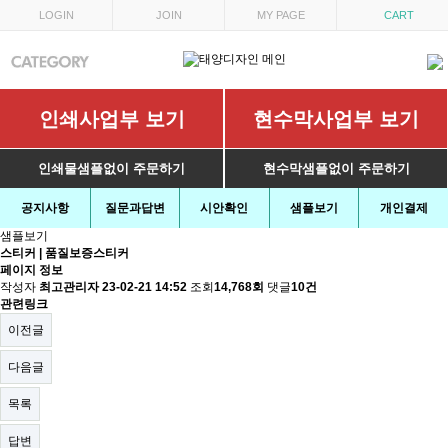
LOGIN
JOIN
MY PAGE
CART
인쇄사업부 보기
현수막사업부 보기
인쇄물샘플없이 주문하기
현수막샘플없이 주문하기
공지사항
질문과답변
시안확인
샘플보기
개인결제
샘플보기
스티커 | 품질보증스티커
페이지 정보
작성자
최고관리자
23-02-21 14:52
조회
14,768회
댓글
10건
관련링크
이전글
다음글
목록
답변