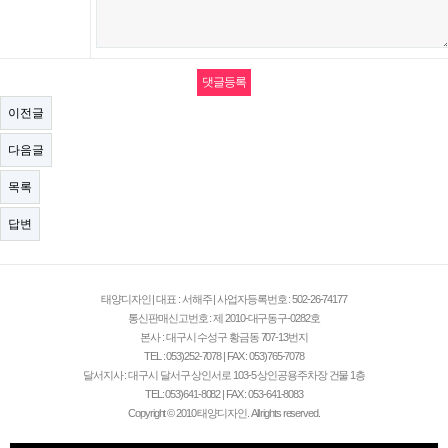
이전글
다음글
목록
답변
태양디자인 | 대표 : 서해주 | 사업자등록번호 : 502-26-74177
통신판매신고번호 : 제 2010-대구동구-0282호
본사 : 대구시 수성구 황금동 707-13번지
TEL : 053)252-7078 | FAX : 053)765-7078
달서지사 : 대구시 달서구 상인서로 103-5 상인공용주차장 건물 1층
TEL: 053)641-8082 | FAX : 053-641-8083
Copyright © 2010 태양디자인. All rights reserved.