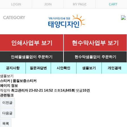
LOGIN
JOIN
MY PAGE
CART
인쇄사업부 보기
현수막사업부 보기
인쇄물샘플없이 주문하기
현수막샘플없이 주문하기
공지사항
질문과답변
시안확인
샘플보기
개인결제
샘플보기
스티커 | 품질보증스티커
페이지 정보
작성자
최고관리자
23-02-21 14:52
조회
14,845회
댓글
10건
관련링크
이전글
다음글
목록