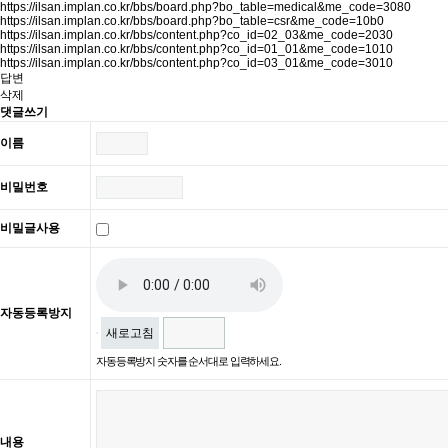
https://ilsan.implan.co.kr/bbs/board.php?bo_table=medical&me_code=3080
https://ilsan.implan.co.kr/bbs/board.php?bo_table=csr&me_code=10b0
https://ilsan.implan.co.kr/bbs/content.php?co_id=02_03&me_code=2030
https://ilsan.implan.co.kr/bbs/content.php?co_id=01_01&me_code=1010
https://ilsan.implan.co.kr/bbs/content.php?co_id=03_01&me_code=3010
답변
삭제
댓글쓰기
이름
비밀번호
비밀글사용
자동등록방지
새로고침
자동등록방지 숫자를 순서대로 입력하세요.
내용