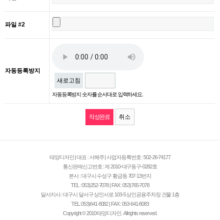
파일 #2
자동등록방지
새로고침
자동등록방지 숫자를 순서대로 입력하세요.
취소
태양디자인 | 대표 : 서해주 | 사업자등록번호 : 502-26-74177
통신판매신고번호 : 제 2010-대구동구-0282호
본사 : 대구시 수성구 황금동 707-13번지
TEL : 053)252-7078 | FAX : 053)765-7078
달서지사 : 대구시 달서구 상인서로 103-5 상인공용주차장 건물 1층
TEL: 053)641-8082 | FAX : 053-641-8083
Copyright © 2010 태양디자인. All rights reserved.