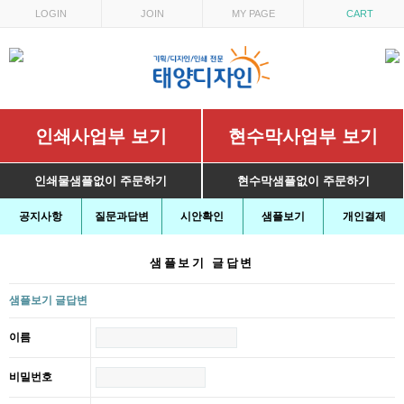
LOGIN
JOIN
MY PAGE
CART
인쇄사업부 보기
현수막사업부 보기
인쇄물샘플없이 주문하기
현수막샘플없이 주문하기
공지사항
질문과답변
시안확인
샘플보기
개인결제
샘플보기 글답변
샘플보기 글답변
이름
비밀번호