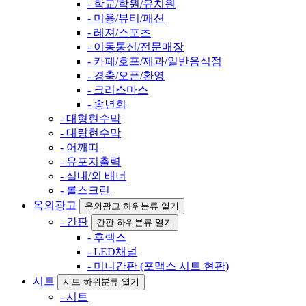
- 학교/학원/유치원
- 미용/뷰티/패션
- 레져/스포츠
- 이동통신/전문매장
- 카페/호프/제과/일반음식점
- 경축/오픈/환영
- 크리스마스
- 송년회
- 대형현수막
- 대량현수막
- 어깨띠
- 유포지출력
- 실내/외 배너
- 롤스크린
옥외광고
옥외광고 하위분류 열기
- 간판
간판 하위분류 열기
- 후렉스
- LED채널
- 미니간판 (포맥스 시트 현판)
시트
시트 하위분류 열기
- 시트