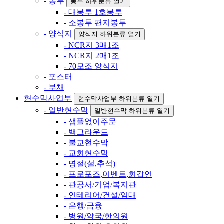
- 봉투
봉투 하위분류 열기
- 대봉투 1호봉투
- 소봉투 편지봉투
- 양식지
양식지 하위분류 열기
- NCR지 3매1조
- NCR지 2매1조
- 70모조 양식지
- 포스터
- 부채
현수막사업부
현수막사업부 하위분류 열기
- 일반현수막
일반현수막 하위분류 열기
- 샘플없이주문
- 백그라운드
- 불교현수막
- 교회현수막
- 명절(설,추석)
- 프로포즈,이벤트,회갑연
- 관공서/기업/복지관
- 인테리어/건설/임대
- 은행/금융
- 병원/약국/한의원